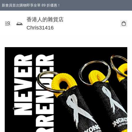
新會員首次購物即享全單 89 折優惠！
購物滿 HKD 499.00即享免運費優惠！（適用於 本地送貨、本地取貨 )
【滿 $300 專屬驚喜：無聲信物（最後一批）】
香港人的雜貨店
Chris31416