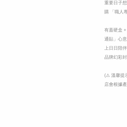
​重要日子
購 「職人
​有蓋硬盒
通貼」心意
上日日陪伴
​品牌幻彩
​(⚠️ 
店會根據產