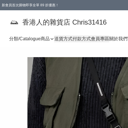
新會員首次購物即享全單 89 折優惠！
購物滿 HKD 499.00即享免運費優惠！（適用於 本地送貨、本地取貨 )
【滿 $300 專屬驚喜：無聲信物（最後一批）】
香港人的雜貨店 Chris31416
分類/Catalogue
商品
送貨方式
付款方式
會員專區
關於我們