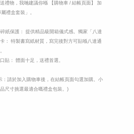
想送禮物，我哋建議你喺 【購物車 / 結帳頁面】 加
專屬禮盒套裝」。

 + 碎紙保護： 提供精品級開箱儀式感。​獨家「八達
卡： 特製書寫紙材質，寫完後對方可貼喺八達通
。

封口貼： 體面十足，送禮首選。

溫馨提示：請於加入購物車後，在結帳頁面勾選加購。小
品尺寸挑選最適合嘅禮盒包裝。)