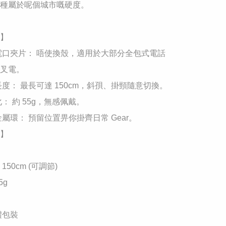
種屬於呢個城市嘅硬度。

】

用充電口夾片： 唔使換殼，適用於大部分全包式電話
叉電。

節長度： 最長可達 150cm，斜孭、掛頸隨意切換。

化： 約 55g，無感佩戴。

能金屬環： 預留位置畀你掛齊日常 Gear。

】

150cm (可調節)

g

禮包裝
