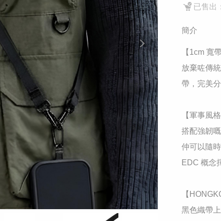
已售出：
簡介
​【1cm 
放棄咗傳統
帶，完美分
​【軍事風格
搭配強韌嘅
仲可以隨時掛
EDC 概念
​【HONG
黑色織帶上縫