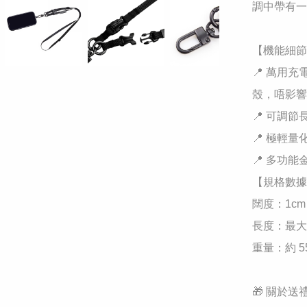
調中帶有一
​【機能細節
​📍 萬
殼，唔影響
​📍 可調
​📍 極輕量
​📍 多功
​【規格數據
​闊度：1cm

​長度：最大 
​重量：約 55
​🎁 關於送