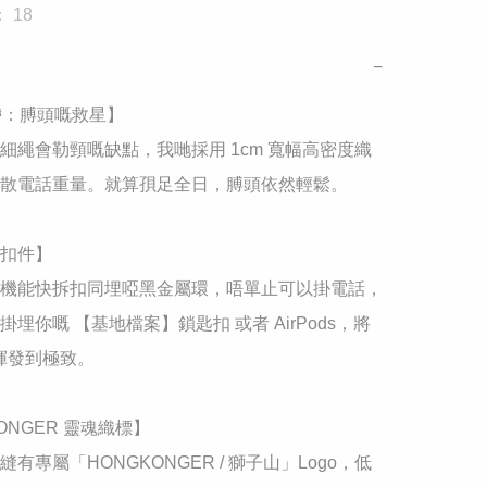
 18
−
寬帶：膊頭嘅救星】

細繩會勒頸嘅缺點，我哋採用 1cm 寬幅高密度織
散電話重量。就算孭足全日，膊頭依然輕鬆。

扣件】

機能快拆扣同埋啞黑金屬環，唔單止可以掛電話，
埋你嘅 【基地檔案】鎖匙扣 或者 AirPods，將 
揮發到極致。

KONGER 靈魂織標】

有專屬「HONGKONGER / 獅子山」Logo，低