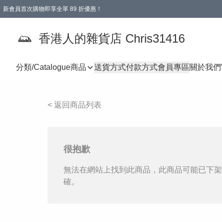
新會員首次購物即享全單 89 折優惠！
購物滿 HKD 499.00即享免運費優惠！（適用於 本地送貨、本地取貨 )
【滿 $300 專屬驚喜：無聲信物（最後一批）】
香港人的雜貨店 Chris31416
分類/Catalogue
商品
送貨方式
付款方式
會員專區
關於我們
< 返回商品列表
很抱歉
無法在網站上找到此商品，此商品可能已下架
確。